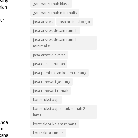
 yang
gambar rumah klasik
alah
gambar rumah minimalis
tur
jasa arsitek
jasa arsitek bogor
jasa arsitek desain rumah
jasa arsitek desain rumah
minimalis
jasa arsitek jakarta
jasa desain rumah
jasa pembuatan kolam renang
jasa renovasi gedung
jasa renovasi rumah
konstruksi baja
konstruksi baja untuk rumah 2
lantai
Anda
kontraktor kolam renang
am
kontraktor rumah
ncana