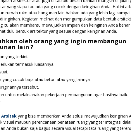
jalah arsitektur atau juga di tabloid desain bahkan mungkin di jalan
kitar yang siapa tau ada yang cocok dengan keinginan Anda. Hal ini ad
un rumah ruko atau bangunan lain bahkan ada yang lebih lagi sampai
 di inginkan. Kegiatan melihat dan mengumpulkan data bentuk arsitek
ting itu akan membantu mewujudkan impian dan keinginan Anda benar
ihat dulu bentuk arsitektur yang sesuai dengan keinginan Anda.
utuhkan oleh orang yang ingin membangun
unan lain ?
n yang terkini.
erlukan termasuk luasannya.
suai.
a yang cocok baja atau beton atau yang lainnya.
inginannya tersebut.
an untuk melaksanakan pekerjaan pembangunan agar hasilnya baik.
r
o
Arsitek
yang bisa memberikan Anda solusi mewujudkan keinginan 
uk visual maupun perencanaan penataan ruang yang ter integrasi dal
nan Anda bukan saja bagus secara visual tetapi tata ruang yang tere