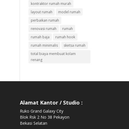
kontraktor rumah murah
layout rumah
model rumah
perbaikan rumah
renovasi rumah
rumah
rumah baja
rumah hook
rumah minimalis
sketsa rumah
total biaya membuat kolam
renang
Alamat Kantor / Studio :
Ruko Grand Galaxy City
Blok Rsk 2 No 38 Pekayon
Bekasi Selatan