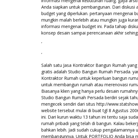
informasi mengenai kebutuhan ruang. gaya arsit
Anda siapkan untuk pembangunan. Dari diskusi a
budget yang diperlukan. pertanyaan mengenai bu
mungkin malah berlebih atau mungkin juga kur
informasi mengenai budget ini. Pada tahap disk
konsep desain sampai perencanaan akhir sehing
‘
‘
Salah satu Jasa Kontraktor Bangun Rumah yang
gratis adalah Studio Bangun Rumah Persada. 
Kontraktor Rumah untuk keperluan bangun ruma
untuk membangun rumah atau merenovasi rumah
Biasanya klien yang hanya perlu desain rumahny
Studio Bangun Rumah Persada berdiri sejak ta
mengecek sendiri dari situs http://www.stat
website tersebut mulai di buat tgl 8 Agustus 20
ini. Dari kurun waktu 13 tahun ini tentu saja su
rumah pribadi yang telah di bangun. Kalau bek
bahkan lebih. Jadi sudah cukup pengalamanny
membangunnya. Untuk PORTFOLIO Anda bisa mel