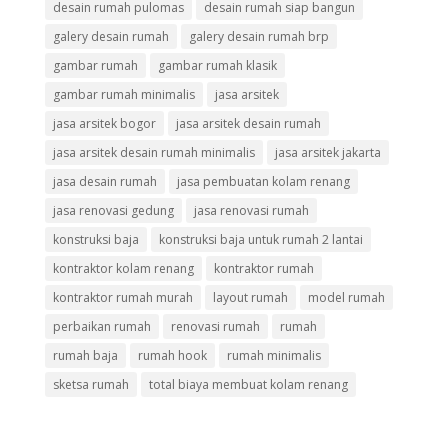
desain rumah pulomas
desain rumah siap bangun
galery desain rumah
galery desain rumah brp
gambar rumah
gambar rumah klasik
gambar rumah minimalis
jasa arsitek
jasa arsitek bogor
jasa arsitek desain rumah
jasa arsitek desain rumah minimalis
jasa arsitek jakarta
jasa desain rumah
jasa pembuatan kolam renang
jasa renovasi gedung
jasa renovasi rumah
konstruksi baja
konstruksi baja untuk rumah 2 lantai
kontraktor kolam renang
kontraktor rumah
kontraktor rumah murah
layout rumah
model rumah
perbaikan rumah
renovasi rumah
rumah
rumah baja
rumah hook
rumah minimalis
sketsa rumah
total biaya membuat kolam renang