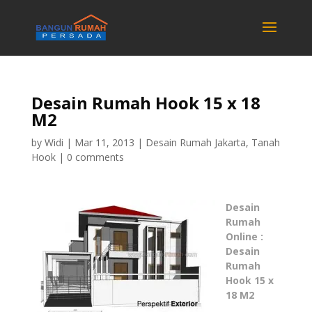
Desain Rumah Hook 15 x 18
M2
by
Widi
|
Mar 11, 2013
|
Desain Rumah Jakarta
,
Tanah
Hook
|
0 comments
Desain
Rumah
Online :
Desain
Rumah
Hook 15 x
18 M2