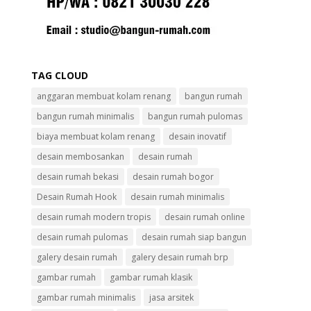
TAG CLOUD
anggaran membuat kolam renang
bangun rumah
bangun rumah minimalis
bangun rumah pulomas
biaya membuat kolam renang
desain inovatif
desain membosankan
desain rumah
desain rumah bekasi
desain rumah bogor
Desain Rumah Hook
desain rumah minimalis
desain rumah modern tropis
desain rumah online
desain rumah pulomas
desain rumah siap bangun
galery desain rumah
galery desain rumah brp
gambar rumah
gambar rumah klasik
gambar rumah minimalis
jasa arsitek