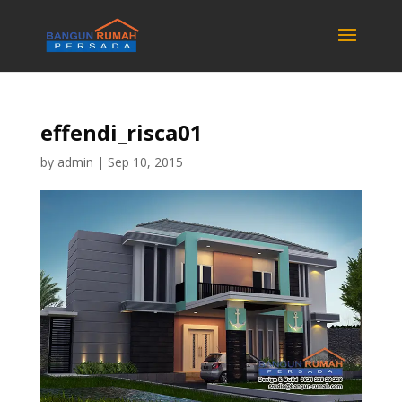
effendi_risca01
by
admin
|
Sep 10, 2015